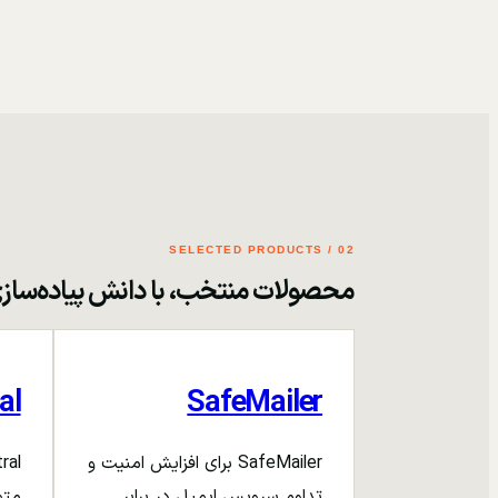
02 / SELECTED PRODUCTS
محصولات منتخب، با دانش پیاده‌ساز
al
SafeMailer
SafeMailer برای افزایش امنیت و
تداوم سرویس ایمیل در برابر
متم