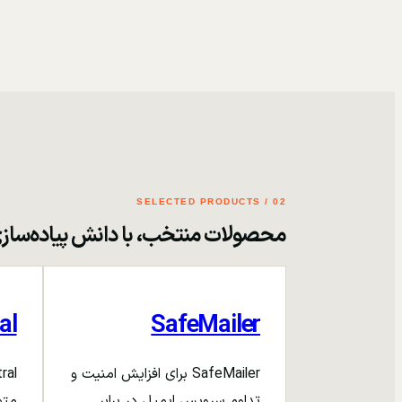
02 / SELECTED PRODUCTS
محصولات منتخب، با دانش پیاده‌ساز
al
SafeMailer
SafeMailer برای افزایش امنیت و
تداوم سرویس ایمیل در برابر
متم