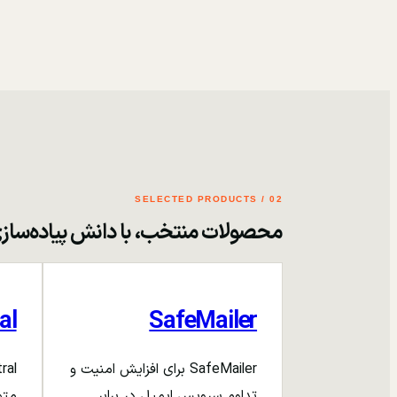
02 / SELECTED PRODUCTS
محصولات منتخب، با دانش پیاده‌ساز
al
SafeMailer
SafeMailer برای افزایش امنیت و
تداوم سرویس ایمیل در برابر
متم