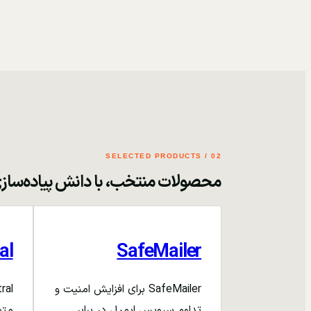
02 / SELECTED PRODUCTS
محصولات منتخب، با دانش پیاده‌ساز
al
SafeMailer
SafeMailer برای افزایش امنیت و
تداوم سرویس ایمیل در برابر
متم