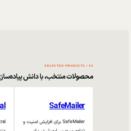
02 / SELECTED PRODUCTS
محصولات منتخب، با دانش پیاده‌ساز
al
SafeMailer
SafeMailer برای افزایش امنیت و
تداوم سرویس ایمیل در برابر
متم