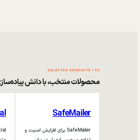
02 / SELECTED PRODUCTS
محصولات منتخب، با دانش پیاده‌ساز
al
SafeMailer
SafeMailer برای افزایش امنیت و
تداوم سرویس ایمیل در برابر
متم