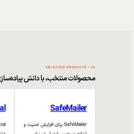
02 / SELECTED PRODUCTS
محصولات منتخب، با دانش پیاده‌ساز
al
SafeMailer
SafeMailer برای افزایش امنیت و
تداوم سرویس ایمیل در برابر
متم