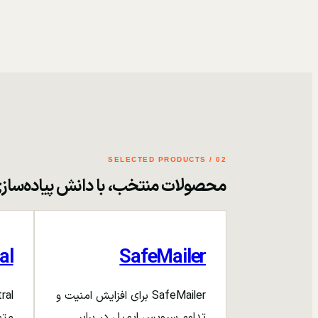
02 / SELECTED PRODUCTS
محصولات منتخب، با دانش پیاده‌ساز
al
SafeMailer
SafeMailer برای افزایش امنیت و
تداوم سرویس ایمیل در برابر
متم