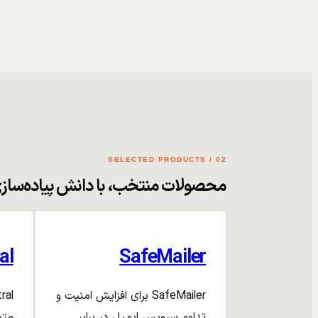
02 / SELECTED PRODUCTS
محصولات منتخب، با دانش پیاده‌ساز
al
SafeMailer
SafeMailer برای افزایش امنیت و
تداوم سرویس ایمیل در برابر
متم