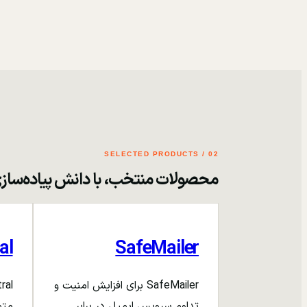
02 / SELECTED PRODUCTS
محصولات منتخب، با دانش پیاده‌ساز
al
SafeMailer
SafeMailer برای افزایش امنیت و
تداوم سرویس ایمیل در برابر
متم