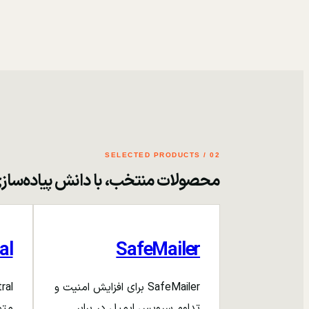
02 / SELECTED PRODUCTS
محصولات منتخب، با دانش پیاده‌ساز
al
SafeMailer
SafeMailer برای افزایش امنیت و
تداوم سرویس ایمیل در برابر
متم