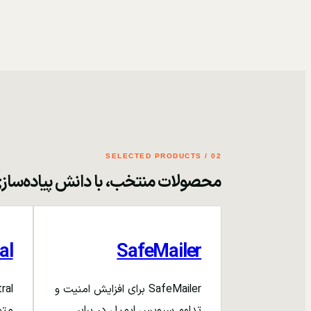
02 / SELECTED PRODUCTS
محصولات منتخب، با دانش پیاده‌ساز
al
SafeMailer
SafeMailer برای افزایش امنیت و
تداوم سرویس ایمیل در برابر
متم