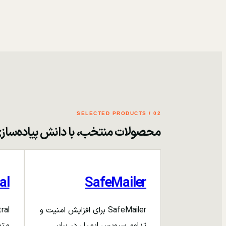
02 / SELECTED PRODUCTS
محصولات منتخب، با دانش پیاده‌ساز
al
SafeMailer
SafeMailer برای افزایش امنیت و
تداوم سرویس ایمیل در برابر
متم