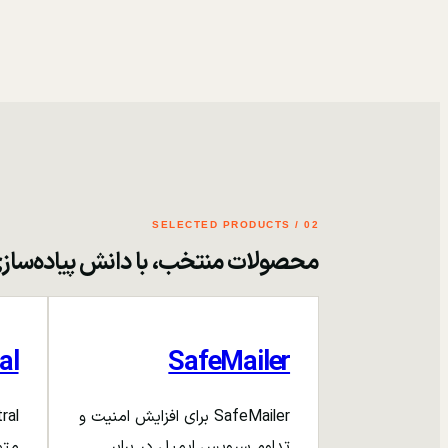
02 / SELECTED PRODUCTS
محصولات منتخب، با دانش پیاده‌ساز
al
SafeMailer
SafeMailer برای افزایش امنیت و
تداوم سرویس ایمیل در برابر
متم