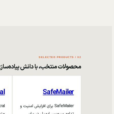
02 / SELECTED PRODUCTS
محصولات منتخب، با دانش پیاده‌ساز
al
SafeMailer
SafeMailer برای افزایش امنیت و
تداوم سرویس ایمیل در برابر
متم