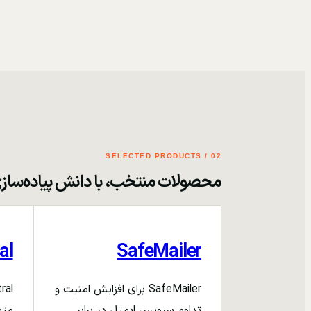
02 / SELECTED PRODUCTS
محصولات منتخب، با دانش پیاده‌ساز
al
SafeMailer
SafeMailer برای افزایش امنیت و
تداوم سرویس ایمیل در برابر
متم