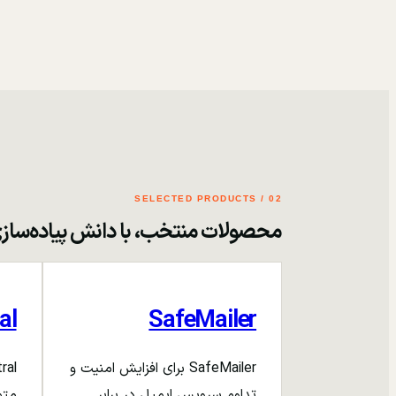
02 / SELECTED PRODUCTS
محصولات منتخب، با دانش پیاده‌ساز
al
SafeMailer
SafeMailer برای افزایش امنیت و
تداوم سرویس ایمیل در برابر
متم