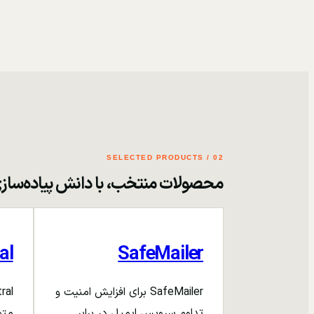
02 / SELECTED PRODUCTS
محصولات منتخب، با دانش پیاده‌ساز
al
SafeMailer
SafeMailer برای افزایش امنیت و
تداوم سرویس ایمیل در برابر
متم