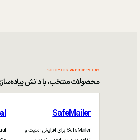
02 / SELECTED PRODUCTS
محصولات منتخب، با دانش پیاده‌ساز
al
SafeMailer
SafeMailer برای افزایش امنیت و
تداوم سرویس ایمیل در برابر
متم