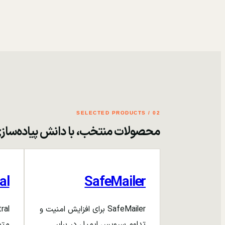
02 / SELECTED PRODUCTS
محصولات منتخب، با دانش پیاده‌ساز
al
SafeMailer
SafeMailer برای افزایش امنیت و
تداوم سرویس ایمیل در برابر
متم