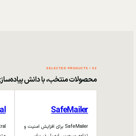
02 / SELECTED PRODUCTS
محصولات منتخب، با دانش پیاده‌ساز
al
SafeMailer
SafeMailer برای افزایش امنیت و
تداوم سرویس ایمیل در برابر
متم