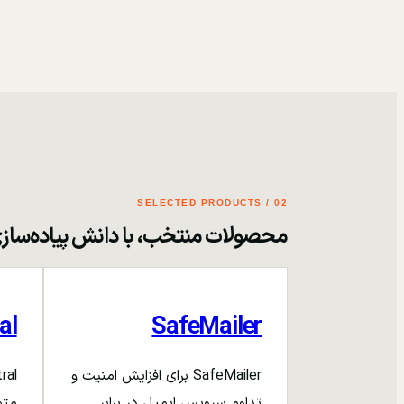
02 / SELECTED PRODUCTS
محصولات منتخب، با دانش پیاده‌ساز
al
SafeMailer
SafeMailer برای افزایش امنیت و
تداوم سرویس ایمیل در برابر
متم