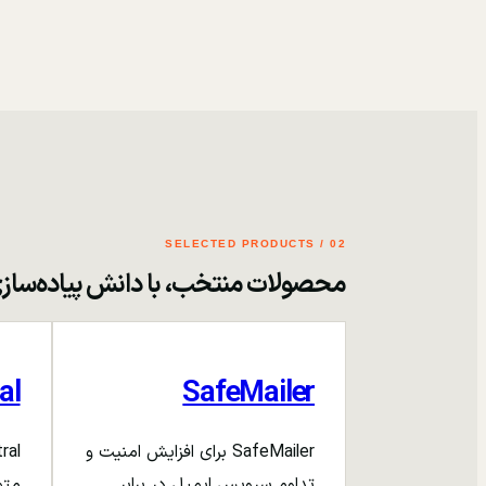
02 / SELECTED PRODUCTS
محصولات منتخب، با دانش پیاده‌ساز
al
SafeMailer
SafeMailer برای افزایش امنیت و
تداوم سرویس ایمیل در برابر
متم