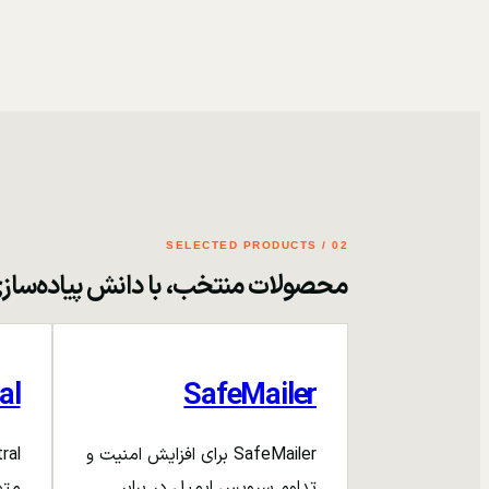
02 / SELECTED PRODUCTS
محصولات منتخب، با دانش پیاده‌ساز
al
SafeMailer
SafeMailer برای افزایش امنیت و
تداوم سرویس ایمیل در برابر
متم