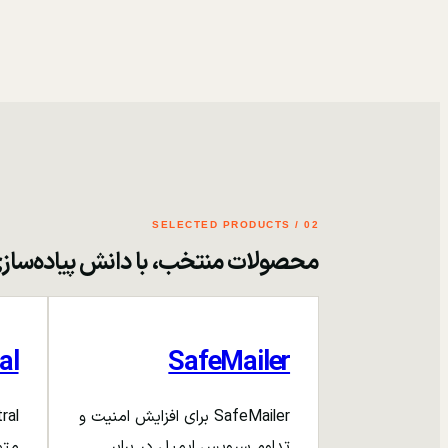
02 / SELECTED PRODUCTS
محصولات منتخب، با دانش پیاده‌ساز
al
SafeMailer
SafeMailer برای افزایش امنیت و
تداوم سرویس ایمیل در برابر
متم