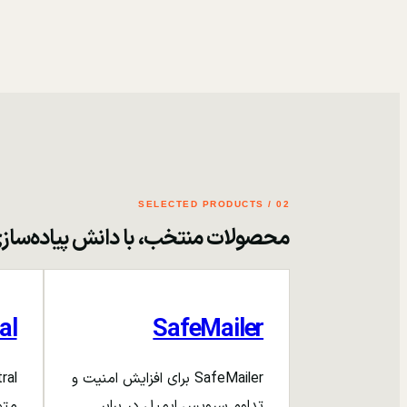
02 / SELECTED PRODUCTS
محصولات منتخب، با دانش پیاده‌ساز
al
SafeMailer
SafeMailer برای افزایش امنیت و
تداوم سرویس ایمیل در برابر
متم