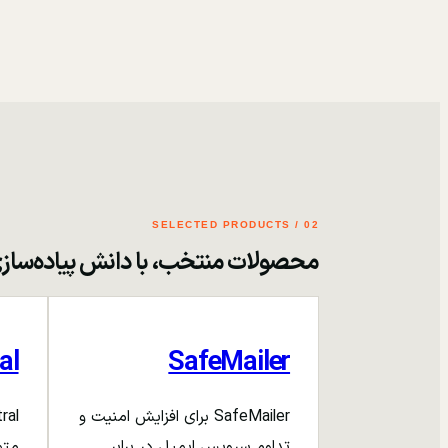
02 / SELECTED PRODUCTS
محصولات منتخب، با دانش پیاده‌ساز
al
SafeMailer
SafeMailer برای افزایش امنیت و
تداوم سرویس ایمیل در برابر
متم