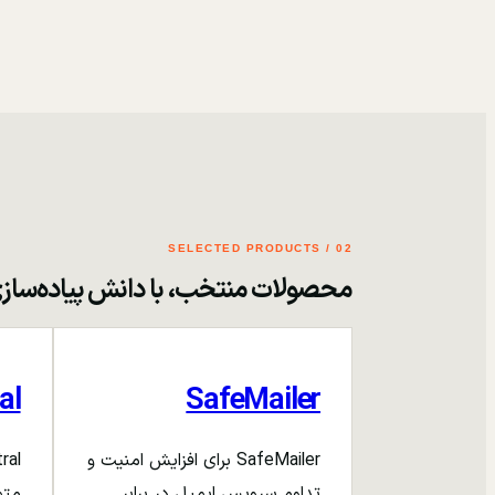
02 / SELECTED PRODUCTS
محصولات منتخب، با دانش پیاده‌ساز
al
SafeMailer
SafeMailer برای افزایش امنیت و
تداوم سرویس ایمیل در برابر
متم