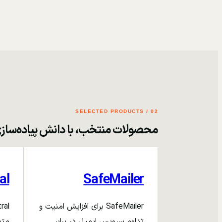
02 / SELECTED PRODUCTS
محصولات منتخب، با دانش پیاده‌ساز
al
SafeMailer
SafeMailer برای افزایش امنیت و
تداوم سرویس ایمیل در برابر
متم