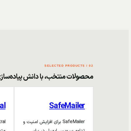
02 / SELECTED PRODUCTS
محصولات منتخب، با دانش پیاده‌ساز
al
SafeMailer
SafeMailer برای افزایش امنیت و
تداوم سرویس ایمیل در برابر
متم