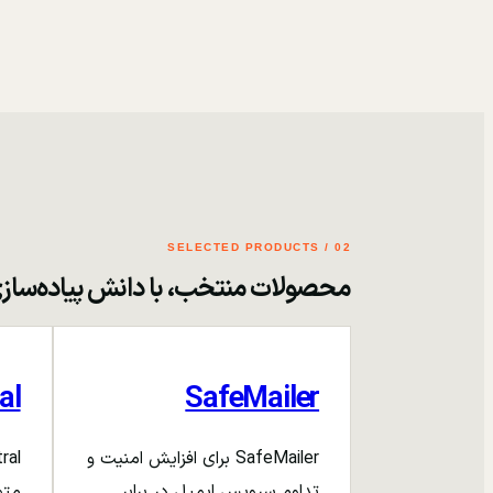
02 / SELECTED PRODUCTS
محصولات منتخب، با دانش پیاده‌ساز
al
SafeMailer
SafeMailer برای افزایش امنیت و
تداوم سرویس ایمیل در برابر
متم