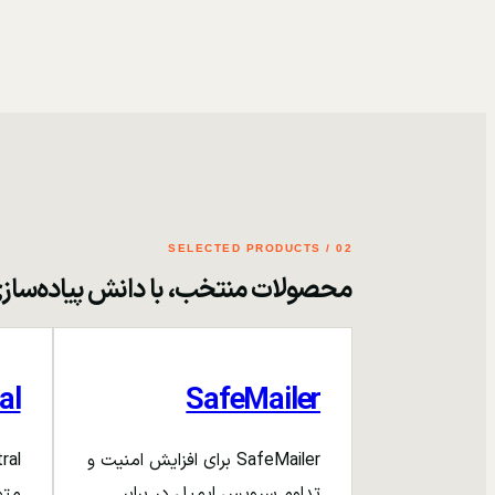
02 / SELECTED PRODUCTS
محصولات منتخب، با دانش پیاده‌ساز
al
SafeMailer
SafeMailer برای افزایش امنیت و
تداوم سرویس ایمیل در برابر
متم