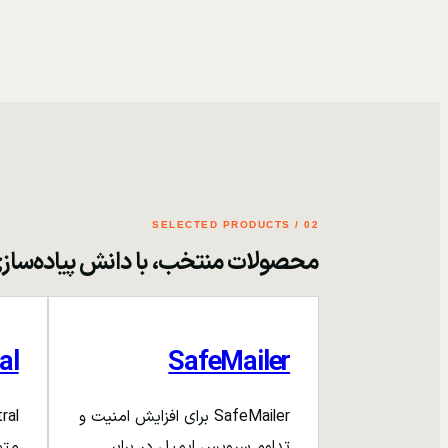
02 / SELECTED PRODUCTS
محصولات منتخب، با دانش پیاده‌ساز
al
SafeMailer
SafeMailer برای افزایش امنیت و
تداوم سرویس ایمیل در برابر
متم