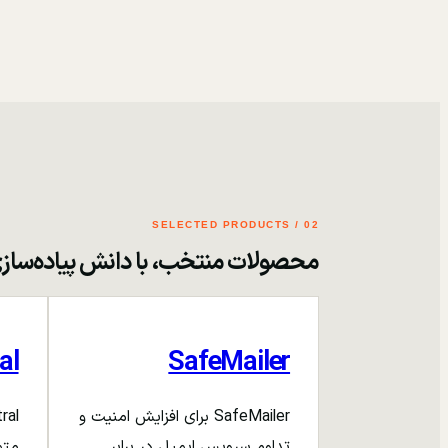
02 / SELECTED PRODUCTS
محصولات منتخب، با دانش پیاده‌ساز
al
SafeMailer
SafeMailer برای افزایش امنیت و
تداوم سرویس ایمیل در برابر
متم