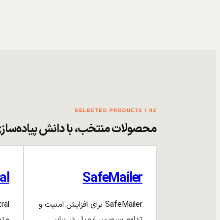
02 / SELECTED PRODUCTS
محصولات منتخب، با دانش پیاده‌ساز
al
SafeMailer
SafeMailer برای افزایش امنیت و
تداوم سرویس ایمیل در برابر
متم