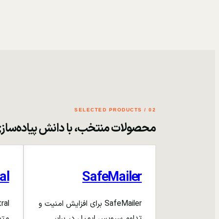
02 / SELECTED PRODUCTS
محصولات منتخب، با دانش پیاده‌ساز
al
SafeMailer
SafeMailer برای افزایش امنیت و
تداوم سرویس ایمیل در برابر
متم