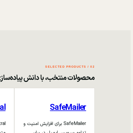
02 / SELECTED PRODUCTS
محصولات منتخب، با دانش پیاده‌ساز
al
SafeMailer
SafeMailer برای افزایش امنیت و
تداوم سرویس ایمیل در برابر
متم