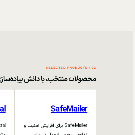
02 / SELECTED PRODUCTS
محصولات منتخب، با دانش پیاده‌ساز
al
SafeMailer
SafeMailer برای افزایش امنیت و
تداوم سرویس ایمیل در برابر
متم