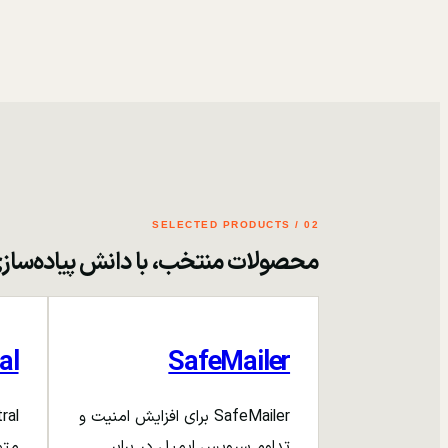
02 / SELECTED PRODUCTS
محصولات منتخب، با دانش پیاده‌ساز
al
SafeMailer
SafeMailer برای افزایش امنیت و
تداوم سرویس ایمیل در برابر
متم