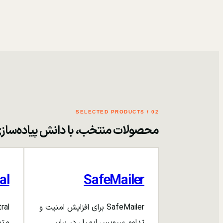
02 / SELECTED PRODUCTS
محصولات منتخب، با دانش پیاده‌ساز
al
SafeMailer
SafeMailer برای افزایش امنیت و
تداوم سرویس ایمیل در برابر
متم