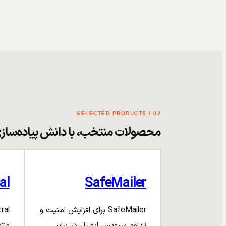
02 / SELECTED PRODUCTS
محصولات منتخب، با دانش پیاده‌ساز
al
SafeMailer
SafeMailer برای افزایش امنیت و
تداوم سرویس ایمیل در برابر
متم