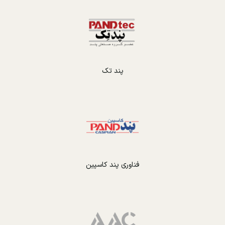
پند تک
فناوری پند کاسپین